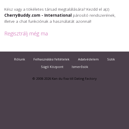
Kész vagy a tökéletes társad megtalálására? Kezdd el a(z)
CherryBuddy.com - International
párosító rendszerének,
illetve a chat funkciónak a használatát azonnal!
Regisztrálj még ma
Rólunk
Felhasználási feltételek
Adatvédelem
Sütik
Súgó Központ
Ismerősök
© 2008-2026
Kan du fixa till Dating Factory